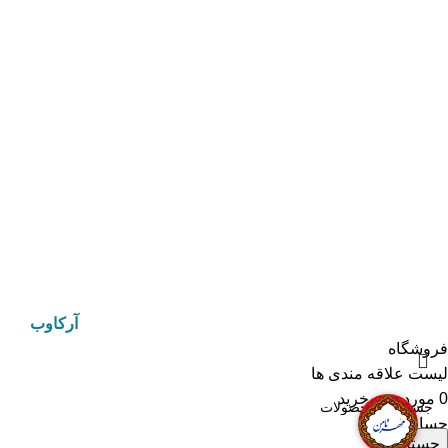
تلفن ثابت 33890080
آدرس :مشهد ،شهرک صنعتی سیدی ،انتهای ریاضی 53، گروه صنعتی
ثامن
دسترسی سریع
درباره ما
تماس باما
فروشگاه
© 2025 مهر ثامن بزرگترین تولید کننده محصولات مذهبی در
ایران. طراحی و توسعه توسط آژانس دیجیتال مارکتینگ
آرکاوب
فروشگاه
لیست علاقه مندی ها
0
مورد
سبد خرید
حساب من
جستجو