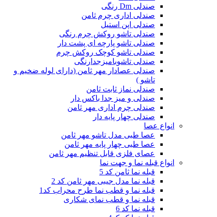
صندلی Dm رنگی
صندلی اداری چرم ثامن
صندلی اپن استیل
صندلی تاشو روکش چرم رنگی
صندلی تاشو پارچه ای پشت دار
صندلی تاشو کوچک روکش چرم
صندلی تاشوبامیزجدارنگی
صندلی عصادار مهر ثامن (دارای لوله ضخیم و
تاشو )
صندلی نماز ثابت ثامن
صندلی و میز جدا باکس دار
صندلی چرم اداری مهر ثامن
صندلی چهار پایه دار
انواع عصا
عصا طبی مدل تاشو مهر ثامن
عصا طبی چهار پایه مهر ثامن
عصای فلزی قابل تنظیم مهر ثامن
انواع قبله نما و جهت نما
قبله نما ثامن کد 5
قبله نما مدل جیبی مهر ثامن کد 2
قبله نما و قطب نما طرح محراب کد1
قبله نما و قطب نمای شکاری
قبله نما کد 6