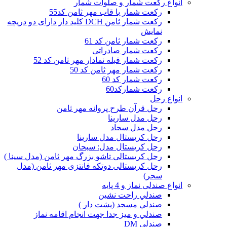
انواع رکعت شمار و صلوات شمار
رکعت شمار با قاب مهر ثامن کد55
رکعت شمار ثامن DCH کلید دار دارای دو دریچه
نمایش
رکعت شمار ثامن کد 61
رکعت شمار صادراتی
رکعت شمار قبله نمادار مهر ثامن کد 52
رکعت شمار مهر ثامن کد 50
رکعت شمار کد 60
رکعت شمارکد60
انواع رحل
رحل قرآن طرح پروانه مهر ثامن
رحل مدل سارینا
رحل مدل سجاد
رحل کریستال مدل سارینا
رحل کریستال مدل: سبحان
رحل کریستالی تاشو بزرگ مهر ثامن (مدل سینا )
رحل کریستالی دوتکه فانتزی مهر ثامن (مدل
سحر)
انواع صندلی نماز و 4 پایه
صندلي راحت نشين
صندلي مسجد (پشت دار )
صندلي و ميز جدا جهت انجام اقامه نماز
صندلی DM