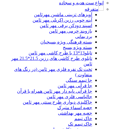
انواع ست هدیه و سجاده
متفرقه
آویزهای تزیینی ماشین مهرثامن
آینه چوبی رزین اکریلی مهر ثامن
اسپند دودکن برقی مهر ثامن
بازوبند چرمی مهر ثامن
برد یمانی
بسته فرهنگی ویژه بسیجیان
بسته ویژه بسیج
تابلو13*13 با طرح کاشی مهر ثامن
تابلوی طرح کاشی های رزین 21.5*21.5 مهر
ثامن
تخت تک نفره فلزی مهر ثامن (در رنگ های
متفاوت )
جا تیمم سنگی
جا قرآنی مهر ثامن
جا قرآنی پایه دار مهر ثامن همراه با قرآن
جالباسی فلزی مهر ثامن
جاکلیدی دیواری طرح سنتی مهر ثامن
جعبه اسماء متبرک
جعبه مهر بهداشتی
خاک تیمم
خاک تیمم تک