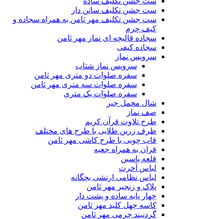
ست جشن تکلیف ساده
ست جشن تکلیف ساتن دار
ست جشن تکلیف مهر ثامن به همراه سجاده و
کیف چرم
سجاده قالیچه ای نماز مهر ثامن
سجاده کیفی
سرویس نماز
سرویس نماز شتاب
سفره صلوات دو متری مهر ثامن
سفره صلوات سه متری مهر ثامن
سفره صلوات یک متری
شال مخمل جیر
صف نماز
طرح تلاوت قرآن کریم
ظرف زرین طلایی با طرح های مختلف
قاب چوبی با طرح کاشی مهر ثامن
قران به همراه جعبه
قلعه یاسین
لباس آخرت
لباس نظامی ارتشی بچگانه
پلاک و زنجیر مهر ثامن
چهار پايه ساده و پشت دار
کاسه چهل کلید مهر ثامن
گردنبند چرمی مهر ثامن