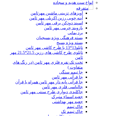
انواع ست هدیه و سجاده
متفرقه
آویزهای تزیینی ماشین مهرثامن
آینه چوبی رزین اکریلی مهر ثامن
اسپند دودکن برقی مهر ثامن
بازوبند چرمی مهر ثامن
برد یمانی
بسته فرهنگی ویژه بسیجیان
بسته ویژه بسیج
تابلو13*13 با طرح کاشی مهر ثامن
تابلوی طرح کاشی های رزین 21.5*21.5 مهر
ثامن
تخت تک نفره فلزی مهر ثامن (در رنگ های
متفاوت )
جا تیمم سنگی
جا قرآنی مهر ثامن
جا قرآنی پایه دار مهر ثامن همراه با قرآن
جالباسی فلزی مهر ثامن
جاکلیدی دیواری طرح سنتی مهر ثامن
جعبه اسماء متبرک
جعبه مهر بهداشتی
خاک تیمم
خاک تیمم تک