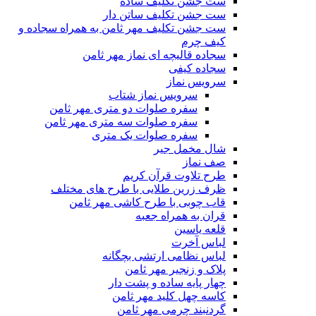
ست جشن تکلیف ساده
ست جشن تکلیف ساتن دار
ست جشن تکلیف مهر ثامن به همراه سجاده و
کیف چرم
سجاده قالیچه ای نماز مهر ثامن
سجاده کیفی
سرویس نماز
سرویس نماز شتاب
سفره صلوات دو متری مهر ثامن
سفره صلوات سه متری مهر ثامن
سفره صلوات یک متری
شال مخمل جیر
صف نماز
طرح تلاوت قرآن کریم
ظرف زرین طلایی با طرح های مختلف
قاب چوبی با طرح کاشی مهر ثامن
قران به همراه جعبه
قلعه یاسین
لباس آخرت
لباس نظامی ارتشی بچگانه
پلاک و زنجیر مهر ثامن
چهار پايه ساده و پشت دار
کاسه چهل کلید مهر ثامن
گردنبند چرمی مهر ثامن