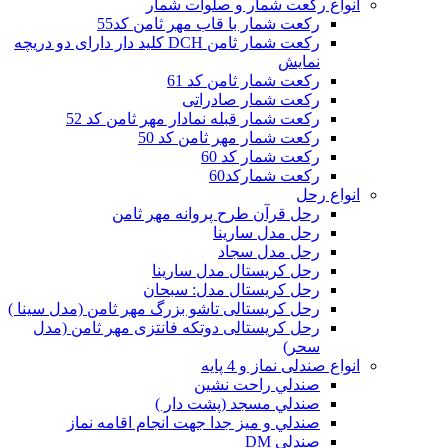
انواع رکعت شمار و صلوات شمار
رکعت شمار با قاب مهر ثامن کد55
رکعت شمار ثامن DCH کلید دار دارای دو دریچه
نمایش
رکعت شمار ثامن کد 61
رکعت شمار صادراتی
رکعت شمار قبله نمادار مهر ثامن کد 52
رکعت شمار مهر ثامن کد 50
رکعت شمار کد 60
رکعت شمارکد60
انواع رحل
رحل قرآن طرح پروانه مهر ثامن
رحل مدل سارینا
رحل مدل سجاد
رحل کریستال مدل سارینا
رحل کریستال مدل: سبحان
رحل کریستالی تاشو بزرگ مهر ثامن (مدل سینا )
رحل کریستالی دوتکه فانتزی مهر ثامن (مدل
سحر)
انواع صندلی نماز و 4 پایه
صندلي راحت نشين
صندلي مسجد (پشت دار )
صندلي و ميز جدا جهت انجام اقامه نماز
صندلی DM