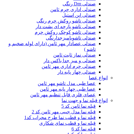
صندلی Dm رنگی
صندلی اداری چرم ثامن
صندلی اپن استیل
صندلی تاشو روکش چرم رنگی
صندلی تاشو پارچه ای پشت دار
صندلی تاشو کوچک روکش چرم
صندلی تاشوبامیزجدارنگی
صندلی عصادار مهر ثامن (دارای لوله ضخیم و
تاشو )
صندلی نماز ثابت ثامن
صندلی و میز جدا باکس دار
صندلی چرم اداری مهر ثامن
صندلی چهار پایه دار
انواع عصا
عصا طبی مدل تاشو مهر ثامن
عصا طبی چهار پایه مهر ثامن
عصای فلزی قابل تنظیم مهر ثامن
انواع قبله نما و جهت نما
قبله نما ثامن کد 5
قبله نما مدل جیبی مهر ثامن کد 2
قبله نما و قطب نما طرح محراب کد1
قبله نما و قطب نمای شکاری
قبله نما کد 6