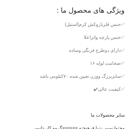
ویژگی های محصول ما :
✅جنس فلزباروکش کرم(استیل)
✅جنس پارچه واتراعلا
✅دارای دوطرح فرنگی وساده
✅ضخامت لوله ۱۶
✅سایزبزرگ ووزن تعیین شده ۷۰کیلومی باشد
✅کیفیت عالی✔️
سایر محصولات ما
محتوا نویس دنیا فرهیخته >>>>>>گروه کار داتیس