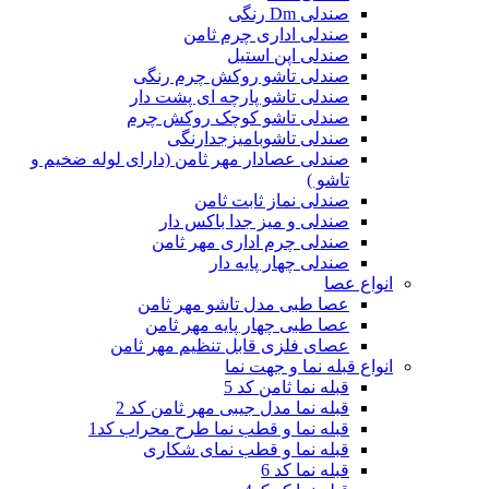
صندلی Dm رنگی
صندلی اداری چرم ثامن
صندلی اپن استیل
صندلی تاشو روکش چرم رنگی
صندلی تاشو پارچه ای پشت دار
صندلی تاشو کوچک روکش چرم
صندلی تاشوبامیزجدارنگی
صندلی عصادار مهر ثامن (دارای لوله ضخیم و
تاشو )
صندلی نماز ثابت ثامن
صندلی و میز جدا باکس دار
صندلی چرم اداری مهر ثامن
صندلی چهار پایه دار
انواع عصا
عصا طبی مدل تاشو مهر ثامن
عصا طبی چهار پایه مهر ثامن
عصای فلزی قابل تنظیم مهر ثامن
انواع قبله نما و جهت نما
قبله نما ثامن کد 5
قبله نما مدل جیبی مهر ثامن کد 2
قبله نما و قطب نما طرح محراب کد1
قبله نما و قطب نمای شکاری
قبله نما کد 6