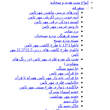
انواع ست هدیه و سجاده
متفرقه
آویزهای تزیینی ماشین مهرثامن
آینه چوبی رزین اکریلی مهر ثامن
اسپند دودکن برقی مهر ثامن
بازوبند چرمی مهر ثامن
برد یمانی
بسته فرهنگی ویژه بسیجیان
بسته ویژه بسیج
تابلو13*13 با طرح کاشی مهر ثامن
تابلوی طرح کاشی های رزین 21.5*21.5 مهر
ثامن
تخت تک نفره فلزی مهر ثامن (در رنگ های
متفاوت )
جا تیمم سنگی
جا قرآنی مهر ثامن
جا قرآنی پایه دار مهر ثامن همراه با قرآن
جالباسی فلزی مهر ثامن
جاکلیدی دیواری طرح سنتی مهر ثامن
جعبه اسماء متبرک
جعبه مهر بهداشتی
خاک تیمم
خاک تیمم تک