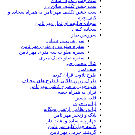
ست جشن تکلیف ساده
ست جشن تکلیف ساتن دار
ست جشن تکلیف مهر ثامن به همراه سجاده و
کیف چرم
سجاده قالیچه ای نماز مهر ثامن
سجاده کیفی
سرویس نماز
سرویس نماز شتاب
سفره صلوات دو متری مهر ثامن
سفره صلوات سه متری مهر ثامن
سفره صلوات یک متری
شال مخمل جیر
صف نماز
طرح تلاوت قرآن کریم
ظرف زرین طلایی با طرح های مختلف
قاب چوبی با طرح کاشی مهر ثامن
قران به همراه جعبه
قلعه یاسین
لباس آخرت
لباس نظامی ارتشی بچگانه
پلاک و زنجیر مهر ثامن
چهار پايه ساده و پشت دار
کاسه چهل کلید مهر ثامن
گردنبند چرمی مهر ثامن