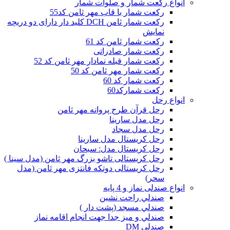
انواع رکعت شمار و صلوات شمار
رکعت شمار با قاب مهر ثامن کد55
رکعت شمار ثامن DCH کلید دار دارای دو دریچه
نمایش
رکعت شمار ثامن کد 61
رکعت شمار صادراتی
رکعت شمار قبله نمادار مهر ثامن کد 52
رکعت شمار مهر ثامن کد 50
رکعت شمار کد 60
رکعت شمارکد60
انواع رحل
رحل قرآن طرح پروانه مهر ثامن
رحل مدل سارینا
رحل مدل سجاد
رحل کریستال مدل سارینا
رحل کریستال مدل: سبحان
رحل کریستالی تاشو بزرگ مهر ثامن (مدل سینا )
رحل کریستالی دوتکه فانتزی مهر ثامن (مدل
سحر)
انواع صندلی نماز و 4 پایه
صندلي راحت نشين
صندلي مسجد (پشت دار )
صندلي و ميز جدا جهت انجام اقامه نماز
صندلی DM