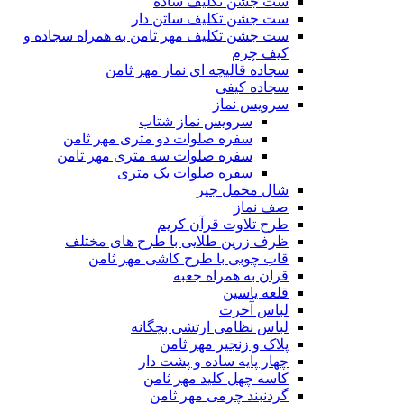
ست جشن تکلیف ساده
ست جشن تکلیف ساتن دار
ست جشن تکلیف مهر ثامن به همراه سجاده و
کیف چرم
سجاده قالیچه ای نماز مهر ثامن
سجاده کیفی
سرویس نماز
سرویس نماز شتاب
سفره صلوات دو متری مهر ثامن
سفره صلوات سه متری مهر ثامن
سفره صلوات یک متری
شال مخمل جیر
صف نماز
طرح تلاوت قرآن کریم
ظرف زرین طلایی با طرح های مختلف
قاب چوبی با طرح کاشی مهر ثامن
قران به همراه جعبه
قلعه یاسین
لباس آخرت
لباس نظامی ارتشی بچگانه
پلاک و زنجیر مهر ثامن
چهار پايه ساده و پشت دار
کاسه چهل کلید مهر ثامن
گردنبند چرمی مهر ثامن