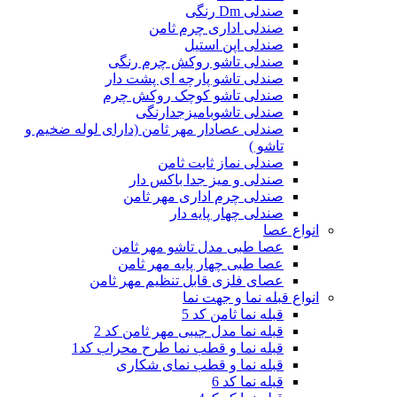
صندلی Dm رنگی
صندلی اداری چرم ثامن
صندلی اپن استیل
صندلی تاشو روکش چرم رنگی
صندلی تاشو پارچه ای پشت دار
صندلی تاشو کوچک روکش چرم
صندلی تاشوبامیزجدارنگی
صندلی عصادار مهر ثامن (دارای لوله ضخیم و
تاشو )
صندلی نماز ثابت ثامن
صندلی و میز جدا باکس دار
صندلی چرم اداری مهر ثامن
صندلی چهار پایه دار
انواع عصا
عصا طبی مدل تاشو مهر ثامن
عصا طبی چهار پایه مهر ثامن
عصای فلزی قابل تنظیم مهر ثامن
انواع قبله نما و جهت نما
قبله نما ثامن کد 5
قبله نما مدل جیبی مهر ثامن کد 2
قبله نما و قطب نما طرح محراب کد1
قبله نما و قطب نمای شکاری
قبله نما کد 6