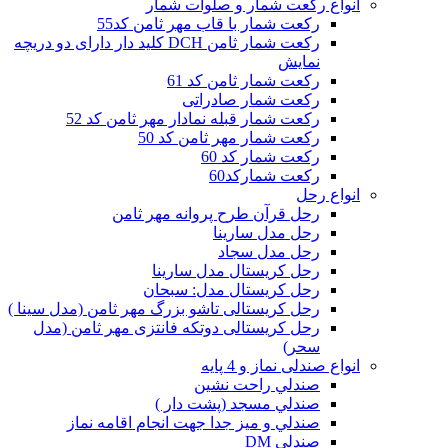
انواع رکعت شمار و صلوات شمار
رکعت شمار با قاب مهر ثامن کد55
رکعت شمار ثامن DCH کلید دار دارای دو دریچه
نمایش
رکعت شمار ثامن کد 61
رکعت شمار صادراتی
رکعت شمار قبله نمادار مهر ثامن کد 52
رکعت شمار مهر ثامن کد 50
رکعت شمار کد 60
رکعت شمارکد60
انواع رحل
رحل قرآن طرح پروانه مهر ثامن
رحل مدل سارینا
رحل مدل سجاد
رحل کریستال مدل سارینا
رحل کریستال مدل: سبحان
رحل کریستالی تاشو بزرگ مهر ثامن (مدل سینا )
رحل کریستالی دوتکه فانتزی مهر ثامن (مدل
سحر)
انواع صندلی نماز و 4 پایه
صندلي راحت نشين
صندلي مسجد (پشت دار )
صندلي و ميز جدا جهت انجام اقامه نماز
صندلی DM