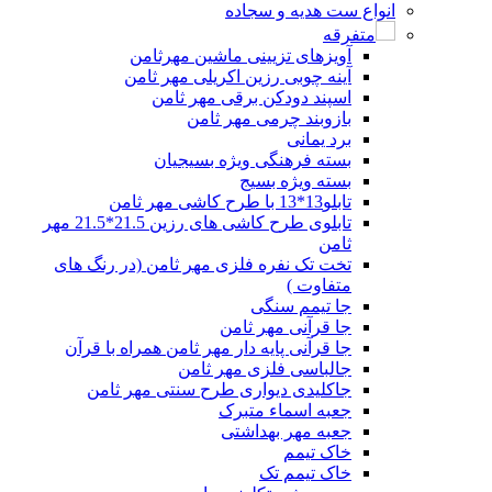
انواع ست هدیه و سجاده
متفرقه
آویزهای تزیینی ماشین مهرثامن
آینه چوبی رزین اکریلی مهر ثامن
اسپند دودکن برقی مهر ثامن
بازوبند چرمی مهر ثامن
برد یمانی
بسته فرهنگی ویژه بسیجیان
بسته ویژه بسیج
تابلو13*13 با طرح کاشی مهر ثامن
تابلوی طرح کاشی های رزین 21.5*21.5 مهر
ثامن
تخت تک نفره فلزی مهر ثامن (در رنگ های
متفاوت )
جا تیمم سنگی
جا قرآنی مهر ثامن
جا قرآنی پایه دار مهر ثامن همراه با قرآن
جالباسی فلزی مهر ثامن
جاکلیدی دیواری طرح سنتی مهر ثامن
جعبه اسماء متبرک
جعبه مهر بهداشتی
خاک تیمم
خاک تیمم تک