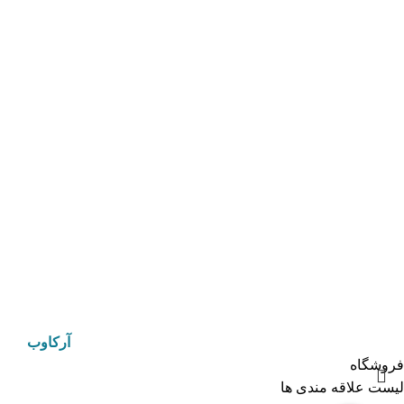
ارتباط
تلفن ثابت 33890090
تلفن ثابت 33890080
آدرس :مشهد ،شهرک صنعتی سیدی ،انتهای ریاضی 53، گروه صنعتی
ثامن
دسترسی سریع
درباره ما
تماس باما
فروشگاه
© 2025 مهر ثامن بزرگترین تولید کننده محصولات مذهبی در
ایران. طراحی و توسعه توسط آژانس دیجیتال مارکتینگ
آرکاوب
فروشگاه
لیست علاقه مندی ها