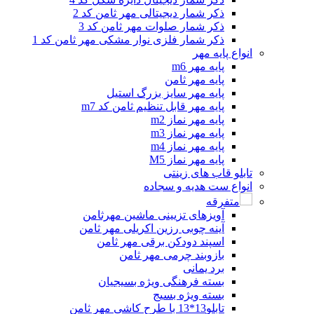
ذکر شمار دیجیتالی مهر ثامن کد 2
ذکر شمار صلوات مهر ثامن کد 3
ذکر شمار فلزی نوار مشکی مهر ثامن کد 1
انواع پایه مهر
پایه مهر m6
پایه مهر ثامن
پایه مهر سایز بزرگ استیل
پایه مهر قابل تنظیم ثامن کد m7
پایه مهر نماز m2
پایه مهر نماز m3
پایه مهر نماز m4
پایه مهر نماز M5
تابلو قاب های زینتی
انواع ست هدیه و سجاده
متفرقه
آویزهای تزیینی ماشین مهرثامن
آینه چوبی رزین اکریلی مهر ثامن
اسپند دودکن برقی مهر ثامن
بازوبند چرمی مهر ثامن
برد یمانی
بسته فرهنگی ویژه بسیجیان
بسته ویژه بسیج
تابلو13*13 با طرح کاشی مهر ثامن