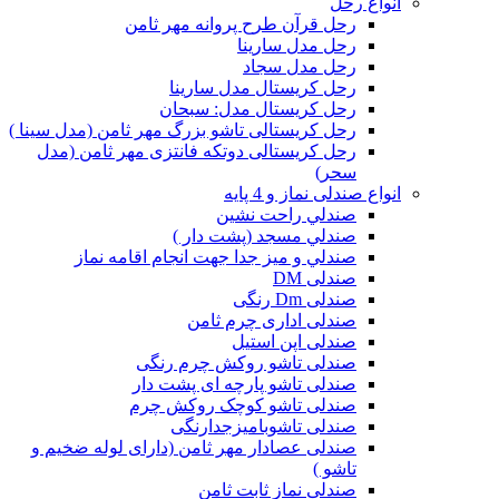
انواع رحل
رحل قرآن طرح پروانه مهر ثامن
رحل مدل سارینا
رحل مدل سجاد
رحل کریستال مدل سارینا
رحل کریستال مدل: سبحان
رحل کریستالی تاشو بزرگ مهر ثامن (مدل سینا )
رحل کریستالی دوتکه فانتزی مهر ثامن (مدل
سحر)
انواع صندلی نماز و 4 پایه
صندلي راحت نشين
صندلي مسجد (پشت دار )
صندلي و ميز جدا جهت انجام اقامه نماز
صندلی DM
صندلی Dm رنگی
صندلی اداری چرم ثامن
صندلی اپن استیل
صندلی تاشو روکش چرم رنگی
صندلی تاشو پارچه ای پشت دار
صندلی تاشو کوچک روکش چرم
صندلی تاشوبامیزجدارنگی
صندلی عصادار مهر ثامن (دارای لوله ضخیم و
تاشو )
صندلی نماز ثابت ثامن