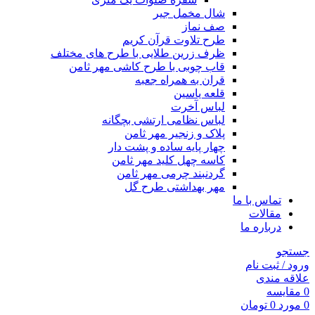
شال مخمل جیر
صف نماز
طرح تلاوت قرآن کریم
ظرف زرین طلایی با طرح های مختلف
قاب چوبی با طرح کاشی مهر ثامن
قران به همراه جعبه
قلعه یاسین
لباس آخرت
لباس نظامی ارتشی بچگانه
پلاک و زنجیر مهر ثامن
چهار پايه ساده و پشت دار
کاسه چهل کلید مهر ثامن
گردنبند چرمی مهر ثامن
مهر بهداشتی طرح گل
تماس با ما
مقالات
درباره ما
جستجو
ورود / ثبت نام
علاقه مندی
0
مقايسه
0
مورد
0
تومان