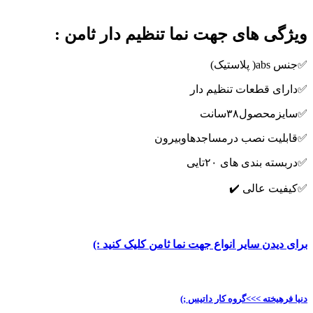
ویژگی های جهت نما تنظیم دار ثامن :
✅جنس abs( پلاستیک)
✅دارای قطعات تنظیم دار
✅سایزمحصول۳۸سانت
✅قابلیت نصب درمساجدهاوبیرون
✅دربسته بندی های ۲۰تایی
✅کیفیت عالی ✔️
برای دیدن سایر انواع جهت نما ثامن کلیک کنید :)
دنیا فرهیخته >>>گروه کار داتیس ;)