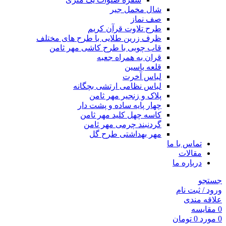
شال مخمل جیر
صف نماز
طرح تلاوت قرآن کریم
ظرف زرین طلایی با طرح های مختلف
قاب چوبی با طرح کاشی مهر ثامن
قران به همراه جعبه
قلعه یاسین
لباس آخرت
لباس نظامی ارتشی بچگانه
پلاک و زنجیر مهر ثامن
چهار پايه ساده و پشت دار
کاسه چهل کلید مهر ثامن
گردنبند چرمی مهر ثامن
مهر بهداشتی طرح گل
تماس با ما
مقالات
درباره ما
جستجو
ورود / ثبت نام
علاقه مندی
0
مقايسه
0
مورد
0
تومان