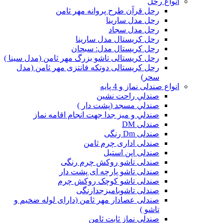
انواع رحل
رحل قرآن طرح پروانه مهر ثامن
رحل مدل سارینا
رحل مدل سجاد
رحل کریستال مدل سارینا
رحل کریستال مدل: سبحان
رحل کریستالی تاشو بزرگ مهر ثامن (مدل سینا )
رحل کریستالی دوتکه فانتزی مهر ثامن (مدل
سحر)
انواع صندلی نماز و 4 پایه
صندلي راحت نشين
صندلي مسجد (پشت دار )
صندلي و ميز جدا جهت انجام اقامه نماز
صندلی DM
صندلی Dm رنگی
صندلی اداری چرم ثامن
صندلی اپن استیل
صندلی تاشو روکش چرم رنگی
صندلی تاشو پارچه ای پشت دار
صندلی تاشو کوچک روکش چرم
صندلی تاشوبامیزجدارنگی
صندلی عصادار مهر ثامن (دارای لوله ضخیم و
تاشو )
صندلی نماز ثابت ثامن