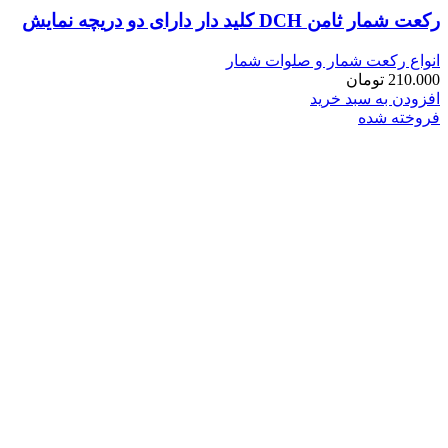
رکعت شمار ثامن DCH کلید دار دارای دو دریچه نمایش
انواع رکعت شمار و صلوات شمار
210.000
تومان
افزودن به سبد خرید
فروخته شده