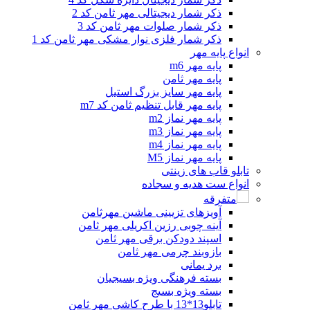
ذکر شمار دیجیتالی مهر ثامن کد 2
ذکر شمار صلوات مهر ثامن کد 3
ذکر شمار فلزی نوار مشکی مهر ثامن کد 1
انواع پایه مهر
پایه مهر m6
پایه مهر ثامن
پایه مهر سایز بزرگ استیل
پایه مهر قابل تنظیم ثامن کد m7
پایه مهر نماز m2
پایه مهر نماز m3
پایه مهر نماز m4
پایه مهر نماز M5
تابلو قاب های زینتی
انواع ست هدیه و سجاده
متفرقه
آویزهای تزیینی ماشین مهرثامن
آینه چوبی رزین اکریلی مهر ثامن
اسپند دودکن برقی مهر ثامن
بازوبند چرمی مهر ثامن
برد یمانی
بسته فرهنگی ویژه بسیجیان
بسته ویژه بسیج
تابلو13*13 با طرح کاشی مهر ثامن