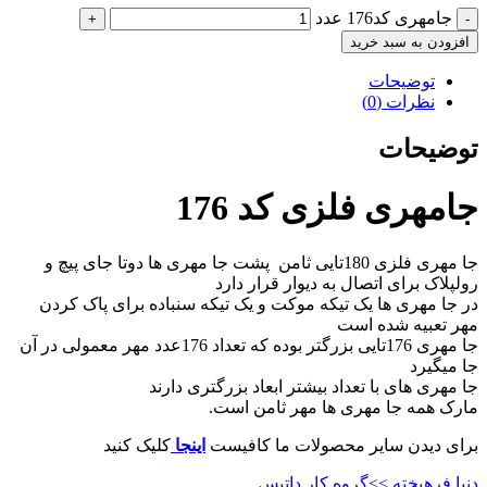
جامهری کد176 عدد
افزودن به سبد خرید
توضیحات
نظرات (0)
توضیحات
جامهری فلزی کد 176
جا مهری فلزی 180تایی ثامن پشت جا مهری ها دوتا جای پیچ و
رولپلاک برای اتصال به دیوار قرار دارد
در جا مهری ها یک تیکه موکت و یک تیکه سنباده برای پاک کردن
مهر تعبیه شده است
جا مهری 176تایی بزرگتر بوده که تعداد 176عدد مهر معمولی در آن
جا میگیرد
جا مهری های با تعداد بیشتر ابعاد بزرگتری دارند
مارک همه جا مهری ها مهر ثامن است.
برای دیدن سایر محصولات ما کافیست
اینجا
کلیک کنید
دنیا فرهیخته >>گروه کار داتیس