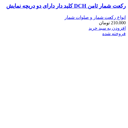
رکعت شمار ثامن DCH کلید دار دارای دو دریچه نمایش
انواع رکعت شمار و صلوات شمار
210.000
تومان
افزودن به سبد خرید
فروخته شده