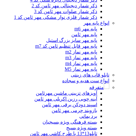
ذکر شمار دیجیتالی مهر ثامن کد 2
ذکر شمار صلوات مهر ثامن کد 3
ذکر شمار فلزی نوار مشکی مهر ثامن کد 1
انواع پایه مهر
پایه مهر m6
پایه مهر ثامن
پایه مهر سایز بزرگ استیل
پایه مهر قابل تنظیم ثامن کد m7
پایه مهر نماز m2
پایه مهر نماز m3
پایه مهر نماز m4
پایه مهر نماز M5
تابلو قاب های زینتی
انواع ست هدیه و سجاده
متفرقه
آویزهای تزیینی ماشین مهرثامن
آینه چوبی رزین اکریلی مهر ثامن
اسپند دودکن برقی مهر ثامن
بازوبند چرمی مهر ثامن
برد یمانی
بسته فرهنگی ویژه بسیجیان
بسته ویژه بسیج
تابلو13*13 با طرح کاشی مهر ثامن