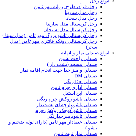
انواع رحل
رحل قرآن طرح پروانه مهر ثامن
رحل مدل سارینا
رحل مدل سجاد
رحل کریستال مدل سارینا
رحل کریستال مدل: سبحان
رحل کریستالی تاشو بزرگ مهر ثامن (مدل سینا )
رحل کریستالی دوتکه فانتزی مهر ثامن (مدل
سحر)
انواع صندلی نماز و 4 پایه
صندلي راحت نشين
صندلي مسجد (پشت دار )
صندلي و ميز جدا جهت انجام اقامه نماز
صندلی DM
صندلی Dm رنگی
صندلی اداری چرم ثامن
صندلی اپن استیل
صندلی تاشو روکش چرم رنگی
صندلی تاشو پارچه ای پشت دار
صندلی تاشو کوچک روکش چرم
صندلی تاشوبامیزجدارنگی
صندلی عصادار مهر ثامن (دارای لوله ضخیم و
تاشو )
صندلی نماز ثابت ثامن