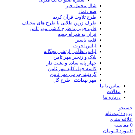
شال مخمل جیر
صف نماز
طرح تلاوت قرآن کریم
ظرف زرین طلایی با طرح های مختلف
قاب چوبی با طرح کاشی مهر ثامن
قران به همراه جعبه
قلعه یاسین
لباس آخرت
لباس نظامی ارتشی بچگانه
پلاک و زنجیر مهر ثامن
چهار پايه ساده و پشت دار
کاسه چهل کلید مهر ثامن
گردنبند چرمی مهر ثامن
مهر بهداشتی طرح گل
تماس با ما
مقالات
درباره ما
جستجو
ورود / ثبت نام
علاقه مندی
0
مقايسه
0
مورد
0
تومان