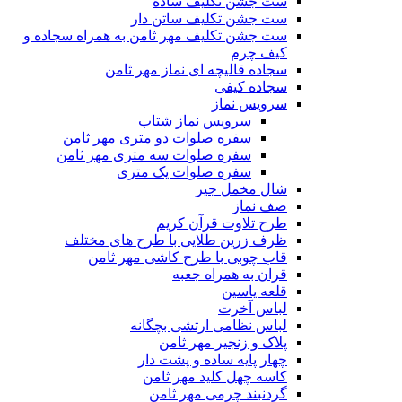
ست جشن تکلیف ساده
ست جشن تکلیف ساتن دار
ست جشن تکلیف مهر ثامن به همراه سجاده و
کیف چرم
سجاده قالیچه ای نماز مهر ثامن
سجاده کیفی
سرویس نماز
سرویس نماز شتاب
سفره صلوات دو متری مهر ثامن
سفره صلوات سه متری مهر ثامن
سفره صلوات یک متری
شال مخمل جیر
صف نماز
طرح تلاوت قرآن کریم
ظرف زرین طلایی با طرح های مختلف
قاب چوبی با طرح کاشی مهر ثامن
قران به همراه جعبه
قلعه یاسین
لباس آخرت
لباس نظامی ارتشی بچگانه
پلاک و زنجیر مهر ثامن
چهار پايه ساده و پشت دار
کاسه چهل کلید مهر ثامن
گردنبند چرمی مهر ثامن