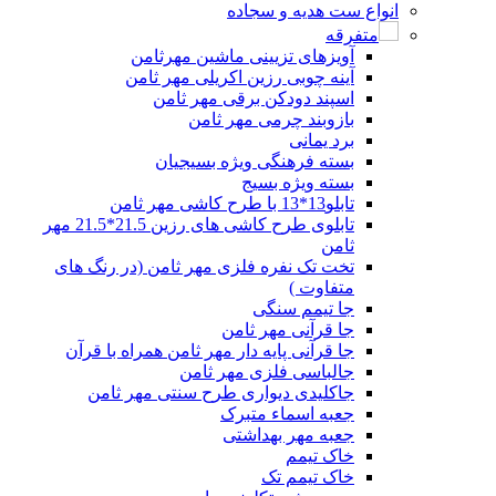
انواع ست هدیه و سجاده
متفرقه
آویزهای تزیینی ماشین مهرثامن
آینه چوبی رزین اکریلی مهر ثامن
اسپند دودکن برقی مهر ثامن
بازوبند چرمی مهر ثامن
برد یمانی
بسته فرهنگی ویژه بسیجیان
بسته ویژه بسیج
تابلو13*13 با طرح کاشی مهر ثامن
تابلوی طرح کاشی های رزین 21.5*21.5 مهر
ثامن
تخت تک نفره فلزی مهر ثامن (در رنگ های
متفاوت )
جا تیمم سنگی
جا قرآنی مهر ثامن
جا قرآنی پایه دار مهر ثامن همراه با قرآن
جالباسی فلزی مهر ثامن
جاکلیدی دیواری طرح سنتی مهر ثامن
جعبه اسماء متبرک
جعبه مهر بهداشتی
خاک تیمم
خاک تیمم تک