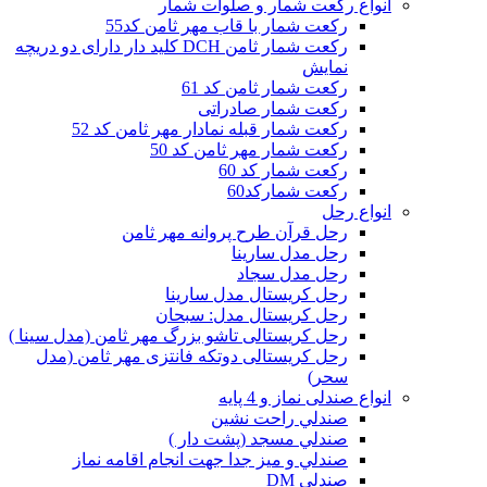
انواع رکعت شمار و صلوات شمار
رکعت شمار با قاب مهر ثامن کد55
رکعت شمار ثامن DCH کلید دار دارای دو دریچه
نمایش
رکعت شمار ثامن کد 61
رکعت شمار صادراتی
رکعت شمار قبله نمادار مهر ثامن کد 52
رکعت شمار مهر ثامن کد 50
رکعت شمار کد 60
رکعت شمارکد60
انواع رحل
رحل قرآن طرح پروانه مهر ثامن
رحل مدل سارینا
رحل مدل سجاد
رحل کریستال مدل سارینا
رحل کریستال مدل: سبحان
رحل کریستالی تاشو بزرگ مهر ثامن (مدل سینا )
رحل کریستالی دوتکه فانتزی مهر ثامن (مدل
سحر)
انواع صندلی نماز و 4 پایه
صندلي راحت نشين
صندلي مسجد (پشت دار )
صندلي و ميز جدا جهت انجام اقامه نماز
صندلی DM