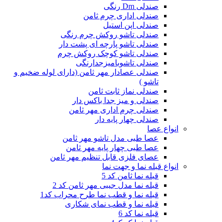
صندلی Dm رنگی
صندلی اداری چرم ثامن
صندلی اپن استیل
صندلی تاشو روکش چرم رنگی
صندلی تاشو پارچه ای پشت دار
صندلی تاشو کوچک روکش چرم
صندلی تاشوبامیزجدارنگی
صندلی عصادار مهر ثامن (دارای لوله ضخیم و
تاشو )
صندلی نماز ثابت ثامن
صندلی و میز جدا باکس دار
صندلی چرم اداری مهر ثامن
صندلی چهار پایه دار
انواع عصا
عصا طبی مدل تاشو مهر ثامن
عصا طبی چهار پایه مهر ثامن
عصای فلزی قابل تنظیم مهر ثامن
انواع قبله نما و جهت نما
قبله نما ثامن کد 5
قبله نما مدل جیبی مهر ثامن کد 2
قبله نما و قطب نما طرح محراب کد1
قبله نما و قطب نمای شکاری
قبله نما کد 6