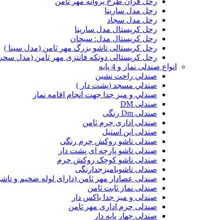
رحل قرآن طرح پروانه مهر ثامن
رحل مدل سارینا
رحل مدل سجاد
رحل کریستال مدل سارینا
رحل کریستال مدل: سبحان
رحل کریستالی تاشو بزرگ مهر ثامن (مدل سینا )
رحل کریستالی دوتکه فانتزی مهر ثامن (مدل سحر
انواع صندلی نماز و 4 پایه
صندلي راحت نشين
صندلي مسجد (پشت دار )
صندلي و ميز جدا جهت انجام اقامه نماز
صندلی DM
صندلی Dm رنگی
صندلی اداری چرم ثامن
صندلی اپن استیل
صندلی تاشو روکش چرم رنگی
صندلی تاشو پارچه ای پشت دار
صندلی تاشو کوچک روکش چرم
صندلی تاشوبامیزجدارنگی
صندلی عصادار مهر ثامن (دارای لوله ضخیم و تاشو
صندلی نماز ثابت ثامن
صندلی و میز جدا باکس دار
صندلی چرم اداری مهر ثامن
صندلی چهار پایه دار