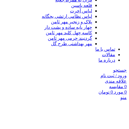
قلعه یاسین
لباس آخرت
لباس نظامی ارتشی بچگانه
پلاک و زنجیر مهر ثامن
چهار پايه ساده و پشت دار
کاسه چهل کلید مهر ثامن
گردنبند چرمی مهر ثامن
مهر بهداشتی طرح گل
تماس با ما
مقالات
درباره ما
جستجو
ورود / ثبت نام
علاقه مندی
0
مقايسه
0
مورد
0
تومان
منو